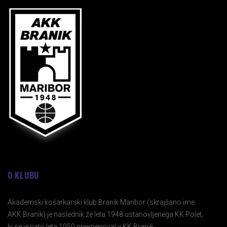
O KLUBU
Akademski košarkarski klub Branik Maribor (skrajšano ime
AKK Branik) je naslednik že leta 1948 ustanovljenega KK Polet,
ki se je nato leta 1950 preimenoval v KK Branik.