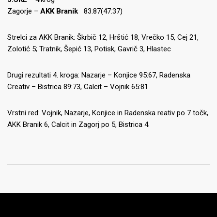
Zagorje –
AKK Branik
83:87(47:37)
Strelci za AKK Branik: Škrbič 12, Hrštić 18, Vrečko 15, Cej 21,
Zolotić 5; Tratnik, Šepić 13, Potisk, Gavrič 3, Hlastec
Drugi rezultati 4. kroga: Nazarje – Konjice 95:67, Radenska
Creativ – Bistrica 89:73, Calcit – Vojnik 65:81
Vrstni red: Vojnik, Nazarje, Konjice in Radenska reativ po 7 točk,
AKK Branik 6, Calcit in Zagorj po 5, Bistrica 4.